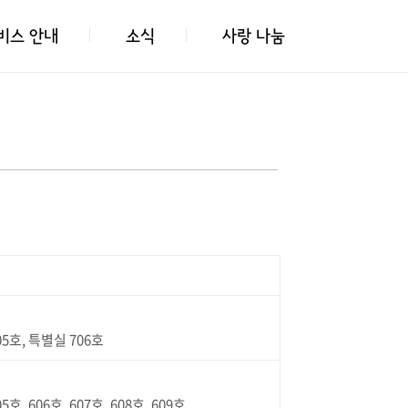
비스 안내
소식
사랑 나눔
705호, 특별실 706호
5호, 606호, 607호, 608호, 609호