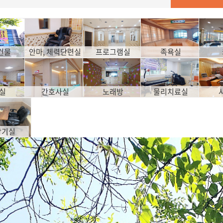
건물
안마, 체력단련실
프로그램실
족욕실
인실
간호사실
노래방
물리치료실
장기실