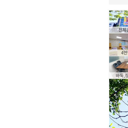
전체
4
바둑,